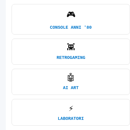
🎮
CONSOLE ANNI '80
👾
RETROGAMING
🤖
AI ART
⚡
LABORATORI