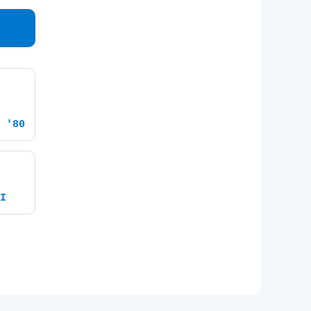
 '80
I