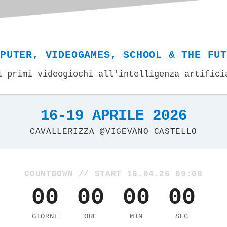
PUTER, VIDEOGAMES, SCHOOL & THE FU
i primi videogiochi all'intelligenza artifici
16-19 APRILE 2026
CAVALLERIZZA @VIGEVANO CASTELLO
COUNTDOWN // START 16.04.26 09:00
00
00
00
00
GIORNI
ORE
MIN
SEC