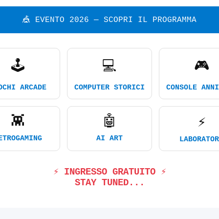
🎪 EVENTO 2026 — SCOPRI IL PROGRAMMA
🕹️
💻
🎮
OCHI ARCADE
COMPUTER STORICI
CONSOLE ANNI
👾
🤖
⚡
ETROGAMING
AI ART
LABORATOR
⚡ INGRESSO GRATUITO ⚡
STAY TUNED...